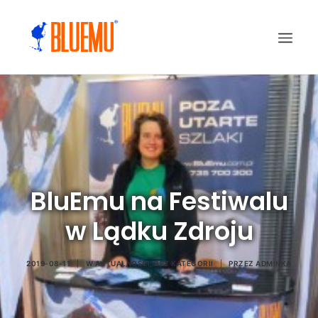
BluEmu na Festiwalu
w Lądku Zdroju
2019-08-11
|
W
AKTUALNOŚCI
,
BEZ KATEGORII
|
PRZEZ
ADMINKA