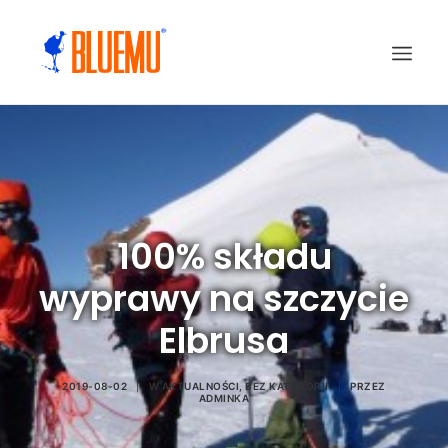
100% składu
wyprawy na szczycie
Elbrusa
2019-08-02
|
W
AKTUALNOŚCI
,
BEZ KATEGORII
|
PRZEZ
ADMINKA