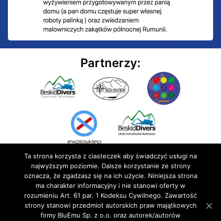
Partnerzy:
Ta strona korzysta z ciasteczek aby świadczyć usługi na
najwyższym poziomie. Dalsze korzystanie ze strony
oznacza, że zgadzasz się na ich użycie. Niniejsza strona
ma charakter informacyjny i nie stanowi oferty w
rozumieniu Art. 61 par. 1 Kodeksu Cywilnego. Zawartość
© 2020 BluEmu sp. z o.o. Wszelkie prawa zastrzeżone
strony stanowi przedmiot autorskich praw majątkowych
firmy BluEmu Sp. z o.o. oraz autorek/autorów