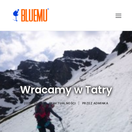
Wracamy w Tatry
2020-05-11
|
W
AKTUALNOŚCI
|
PRZEZ
ADMINKA