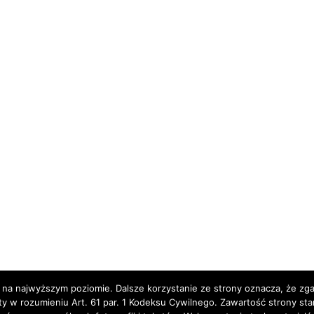
 na najwyższym poziomie. Dalsze korzystanie ze strony oznacza, że zgad
rty w rozumieniu Art. 61 par. 1 Kodeksu Cywilnego. Zawartość strony st