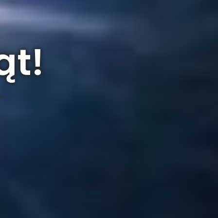
ąt!
A