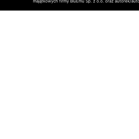
majątkowych firmy BluEmu Sp. z o.o. oraz autorek/au
Facebook