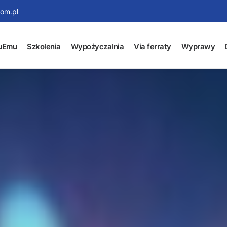
om.pl
uEmu
Szkolenia
Wypożyczalnia
Via ferraty
Wyprawy