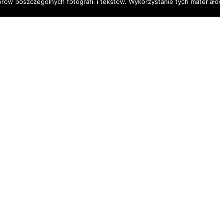
torów poszczególnych fotografii i tekstów. Wykorzystanie tych materia
Instagram
bluemu_wyprawy