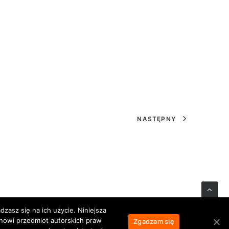
NASTĘPNY
zasz się na ich użycie. Niniejsza
anowi przedmiot autorskich praw
Zgadzam się