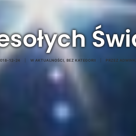
sołych Świ
018-12-24
|
W
AKTUALNOŚCI
,
BEZ KATEGORII
|
PRZEZ
ADMINK