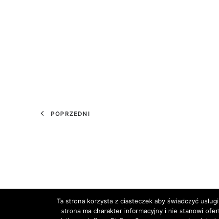
POPRZEDNI
Ta strona korzysta z ciasteczek aby świadczyć usługi
strona ma charakter informacyjny i nie stanowi ofe