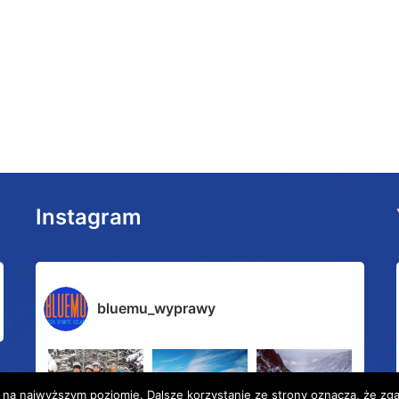
Instagram
bluemu_wyprawy
 na najwyższym poziomie. Dalsze korzystanie ze strony oznacza, że zgad