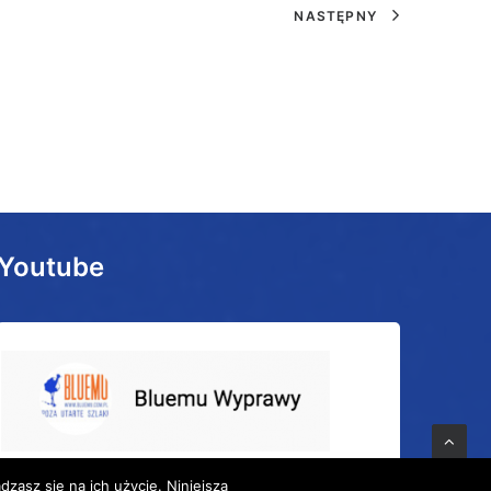
NASTĘPNY
Youtube
zasz się na ich użycie. Niniejsza