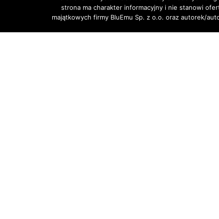
strona ma charakter informacyjny i nie stanowi ofe
majątkowych firmy BluEmu Sp. z o.o. oraz autorek/au
Recenzje Facebook