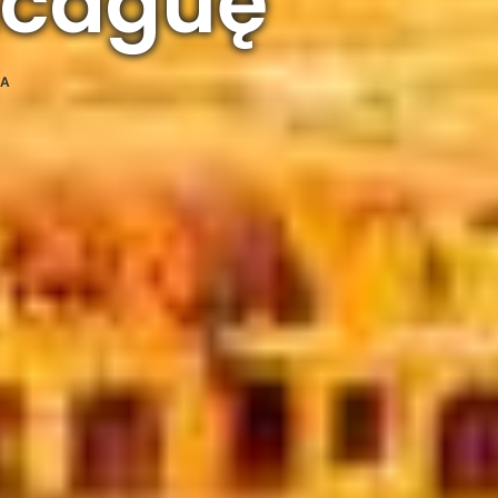
ncaguę
KA