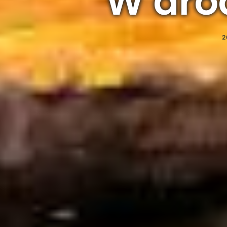
W dro
2