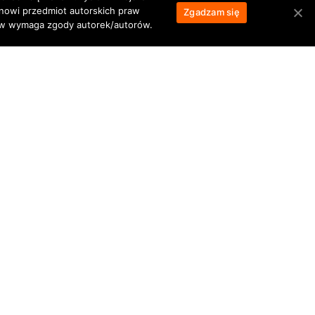
anowi przedmiot autorskich praw
Zgadzam się
łów wymaga zgody autorek/autorów.
bivouac in Alps
Lukla plane takeoff
Nepal – most
Grossglockner – przygotowania
ZASUBSKRYBUJ
Opinie Google