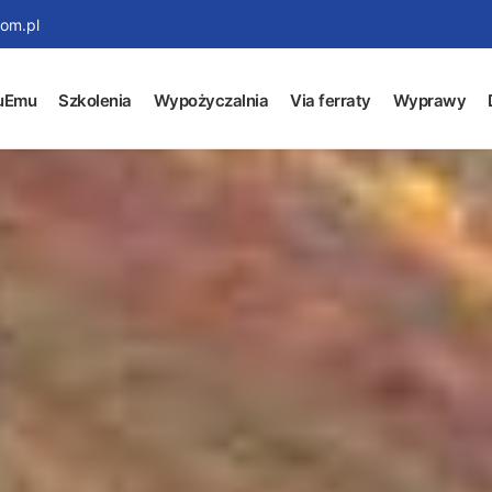
om.pl
uEmu
Szkolenia
Wypożyczalnia
Via ferraty
Wyprawy