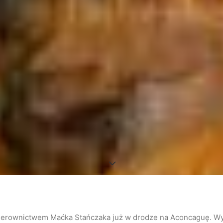
ierownictwem Maćka Stańczaka już w drodze na Aconcaguę. Wyr