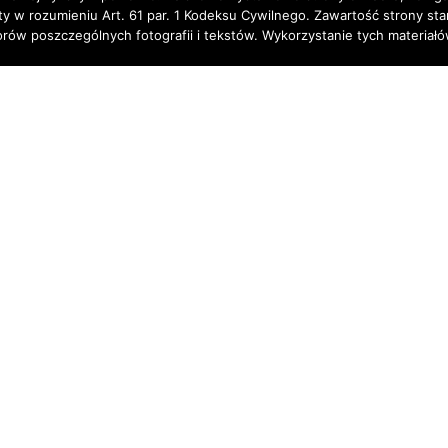
rty w rozumieniu Art. 61 par. 1 Kodeksu Cywilnego. Zawartość strony st
torów poszczególnych fotografii i tekstów. Wykorzystanie tych materia
Śledź nas na Instagramie
Kontakt