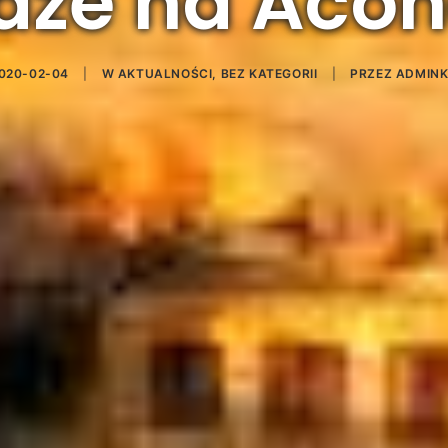
dze na Aco
020-02-04
|
W
AKTUALNOŚCI
,
BEZ KATEGORII
|
PRZEZ
ADMIN