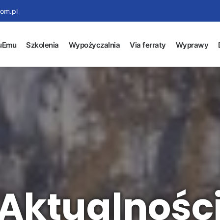
om.pl
uEmu
Szkolenia
Wypożyczalnia
Via ferraty
Wyprawy
Aktualnośc