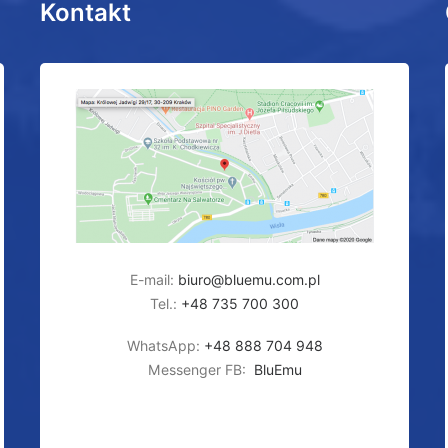
Kontakt
E-mail:
biuro@bluemu.com.pl
Tel.:
+48 735 700 300
WhatsApp:
+48 888 704 948
Messenger FB:
BluEmu