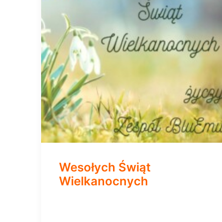
Wesołych Świąt
Wielkanocnych