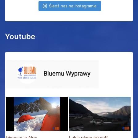
Śledź nas na Instagramie
Youtube
bivouac in Alps
Lukla plane takeoff