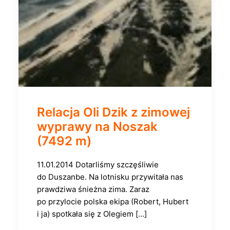
Relacja Oli Dzik z zimowej
wyprawy na Noszak
(7492 m)
11.01.2014 Dotarliśmy szczęśliwie
do Duszanbe. Na lotnisku przywitała nas
prawdziwa śnieżna zima. Zaraz
po przylocie polska ekipa (Robert, Hubert
i ja) spotkała się z Olegiem […]