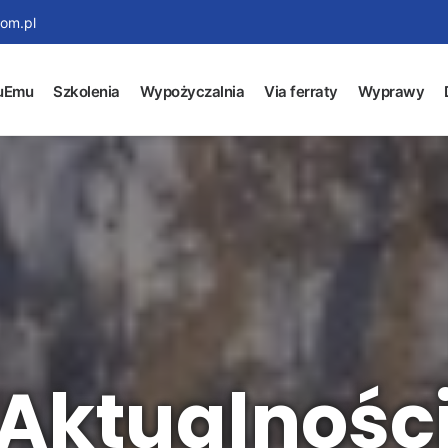
om.pl
uEmu
Szkolenia
Wypożyczalnia
Via ferraty
Wyprawy
Aktualnośc