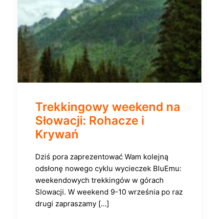
Trekkingowy weekend na
Słowacji: Rohacze i
Krywań
Dziś pora zaprezentować Wam kolejną
odsłonę nowego cyklu wycieczek BluEmu:
weekendowych trekkingów w górach
Slowacji. W weekend 9-10 września po raz
drugi zapraszamy […]