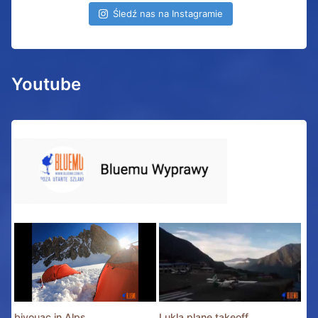
Śledź nas na Instagramie
Youtube
bivouac in Alps
Lukla plane takeoff