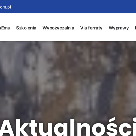
om.pl
uEmu
Szkolenia
Wypożyczalnia
Via ferraty
Wyprawy
Aktualnośc