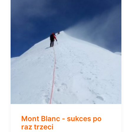
Mont Blanc - sukces po
raz trzeci