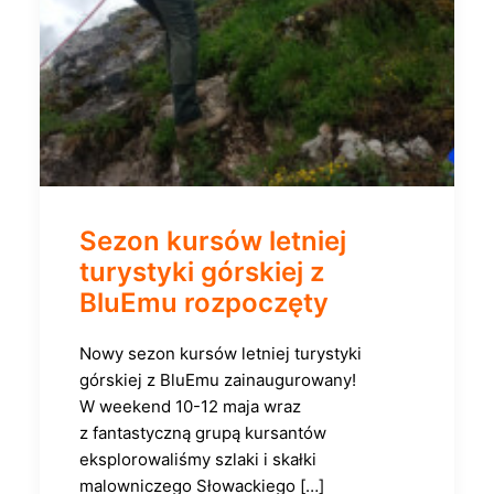
Sezon kursów letniej
turystyki górskiej z
BluEmu rozpoczęty
Nowy sezon kursów letniej turystyki
górskiej z BluEmu zainaugurowany!
W weekend 10-12 maja wraz
z fantastyczną grupą kursantów
eksplorowaliśmy szlaki i skałki
malowniczego Słowackiego […]