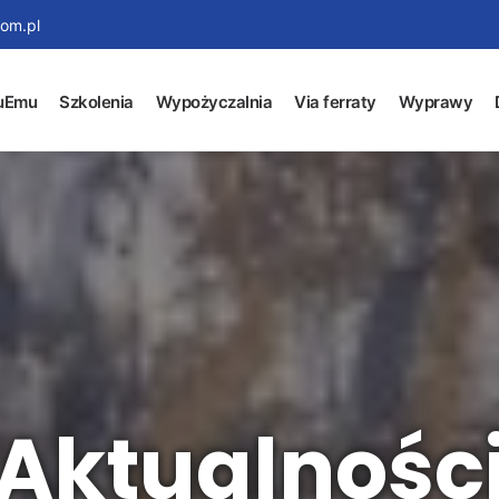
om.pl
uEmu
Szkolenia
Wypożyczalnia
Via ferraty
Wyprawy
Aktualnośc