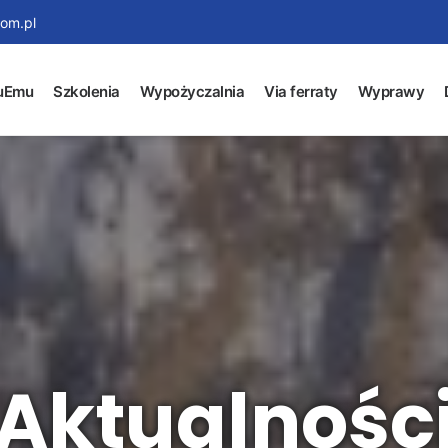
om.pl
uEmu
Szkolenia
Wypożyczalnia
Via ferraty
Wyprawy
Aktualnośc