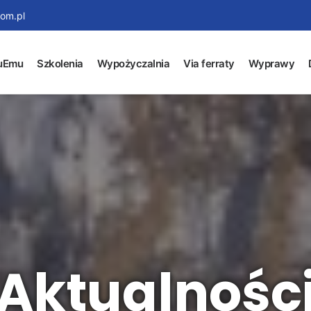
om.pl
uEmu
Szkolenia
Wypożyczalnia
Via ferraty
Wyprawy
Aktualnośc