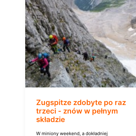
Zugspitze zdobyte po raz
trzeci - znów w pełnym
składzie
W miniony weekend, a dokładniej