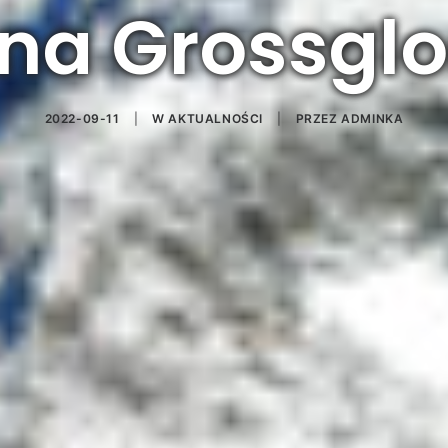
na Grossgl
2022-09-11
|
W
AKTUALNOŚCI
|
PRZEZ
ADMINKA