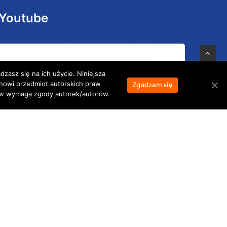
Youtube
zasz się na ich użycie. Niniejsza
anowi przedmiot autorskich praw
Zgadzam się
łów wymaga zgody autorek/autorów.
bivouac in Alps
Lukla plane takeoff