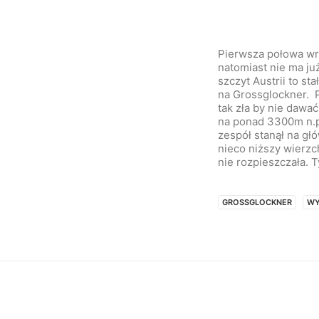
Pierwsza połowa wrz
natomiast nie ma ju
szczyt Austrii to s
na Grossglockner. P
tak zła by nie dawa
na ponad 3300m n.p
zespół stanął na gł
nieco niższy wierzc
nie rozpieszczała. T
GROSSGLOCKNER
WY