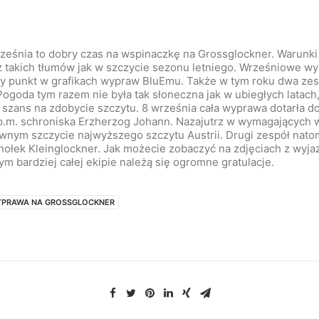
eśnia to dobry czas na wspinaczkę na Grossglockner. Warunki s
ż takich tłumów jak w szczycie sezonu letniego. Wrześniowe w
tały punkt w grafikach wypraw BluEmu. Także w tym roku dwa zes
ogoda tym razem nie była tak słoneczna jak w ubiegłych latach, 
ć szans na zdobycie szczytu. 8 września cała wyprawa dotarła 
.m. schroniska Erzherzog Johann. Nazajutrz w wymagających 
ównym szczycie najwyższego szczytu Austrii. Drugi zespół natom
hołek Kleinglockner. Jak możecie zobaczyć na zdjęciach z wyj
ym bardziej całej ekipie należą się ogromne gratulacje.
PRAWA NA GROSSGLOCKNER