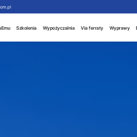
om.pl
uEmu
Szkolenia
Wypożyczalnia
Via ferraty
Wyprawy