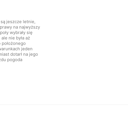
ą jeszcze letnie,
yprawy na najwyższy
poły wybrały się
ale nie była aż
do położonego
warunkach jeden
iast dotarł na jego
azdu pogoda