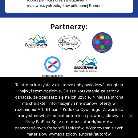
Partnerzy:
Ta strona korzysta z ciasteczek aby świadczyć usługi na
najwyższym poziomie. Dalsze korzystanie ze strony
oznacza, że zgadzasz się na ich użycie. Niniejsza strona
ma charakter informacyjny i nie stanowi oferty w
rozumieniu Art. 61 par. 1 Kodeksu Cywilnego. Zawartość
© 2020 BluEmu sp. z o.o. Wszelkie prawa zastrzeżone
strony stanowi przedmiot autorskich praw majątkowych
firmy BluEmu Sp. z o.o. oraz autorek/autorów
poszczególnych fotografii i tekstów. Wykorzystanie tych
materiałów wymaga zgody autorek/autorów.