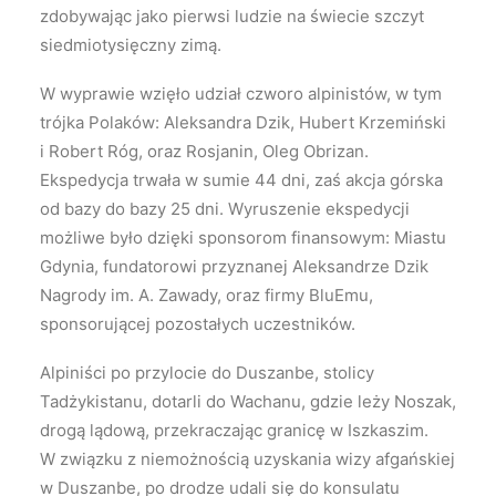
zdobywając jako pierwsi ludzie na świecie szczyt
siedmiotysięczny zimą.
W wyprawie wzięło udział czworo alpinistów, w tym
trójka Polaków: Aleksandra Dzik, Hubert Krzemiński
i Robert Róg, oraz Rosjanin, Oleg Obrizan.
Ekspedycja trwała w sumie 44 dni, zaś akcja górska
od bazy do bazy 25 dni. Wyruszenie ekspedycji
możliwe było dzięki sponsorom finansowym: Miastu
Gdynia, fundatorowi przyznanej Aleksandrze Dzik
Nagrody im. A. Zawady, oraz firmy BluEmu,
sponsorującej pozostałych uczestników.
Alpiniści po przylocie do Duszanbe, stolicy
Tadżykistanu, dotarli do Wachanu, gdzie leży Noszak,
drogą lądową, przekraczając granicę w Iszkaszim.
W związku z niemożnością uzyskania wizy afgańskiej
w Duszanbe, po drodze udali się do konsulatu