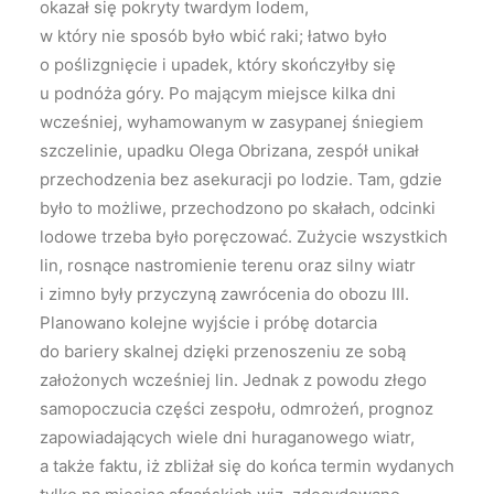
okazał się pokryty twardym lodem,
w który nie sposób było wbić raki; łatwo było
o poślizgnięcie i upadek, który skończyłby się
u podnóża góry. Po mającym miejsce kilka dni
wcześniej, wyhamowanym w zasypanej śniegiem
szczelinie, upadku Olega Obrizana, zespół unikał
przechodzenia bez asekuracji po lodzie. Tam, gdzie
było to możliwe, przechodzono po skałach, odcinki
lodowe trzeba było poręczować. Zużycie wszystkich
lin, rosnące nastromienie terenu oraz silny wiatr
i zimno były przyczyną zawrócenia do obozu III.
Planowano kolejne wyjście i próbę dotarcia
do bariery skalnej dzięki przenoszeniu ze sobą
założonych wcześniej lin. Jednak z powodu złego
samopoczucia części zespołu, odmrożeń, prognoz
zapowiadających wiele dni huraganowego wiatr,
a także faktu, iż zbliżał się do końca termin wydanych