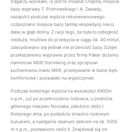
tragarzy wynikało, iż jest to
Polandi Chajma
, miejsce
bazy wyprawy T. Piotrowskiego i A. Zawady,
nazajutrz podczas wyjścia rekonesansowego
rozpoznano miejsce bazy tamtej ekspedycji nieco
dalej w głąb doliny. Z racji tego, że była to odległość
nieduża, możliwa do przebycia w ciągu ok. 40 minut,
zdecydowano się jednak nie przenosić bazy. Dzięki
przekazanemu wyprawie przez firmę Paker dużemu
namiotowi MSR Stormking oraz sprzętowi
kuchennemu marki MSR, przebywanie w bazie było
komfortowe i pozwalało na wypoczynek.
Podczas kolejnego wyjścia na wysokości 4900m
n.p.m., już po przekroczeniu lodowca, u podnóża
głównego masywu Noszaka, założono obóz I.
Kolejnego dnia, po podejściu śnieżno-lodowym
kuluarem, a następnie skalnym żebrem na ok. 5550
m n.p.m., postawiono obóz II. Znajdował się on