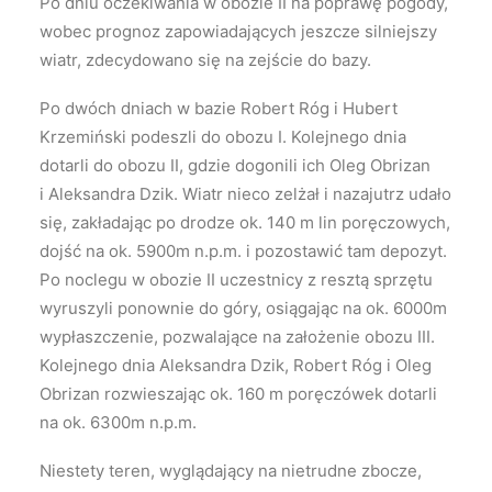
Po dniu oczekiwania w obozie II na poprawę pogody,
wobec prognoz zapowiadających jeszcze silniejszy
wiatr, zdecydowano się na zejście do bazy.
Po dwóch dniach w bazie Robert Róg i Hubert
Krzemiński podeszli do obozu I. Kolejnego dnia
dotarli do obozu II, gdzie dogonili ich Oleg Obrizan
i Aleksandra Dzik. Wiatr nieco zelżał i nazajutrz udało
się, zakładając po drodze ok. 140 m lin poręczowych,
dojść na ok. 5900m n.p.m. i pozostawić tam depozyt.
Po noclegu w obozie II uczestnicy z resztą sprzętu
wyruszyli ponownie do góry, osiągając na ok. 6000m
wypłaszczenie, pozwalające na założenie obozu III.
Kolejnego dnia Aleksandra Dzik, Robert Róg i Oleg
Obrizan rozwieszając ok. 160 m poręczówek dotarli
na ok. 6300m n.p.m.
Niestety teren, wyglądający na nietrudne zbocze,