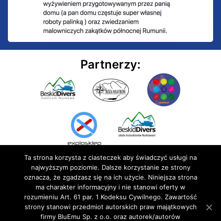
Partnerzy:
Ta strona korzysta z ciasteczek aby świadczyć usługi na
najwyższym poziomie. Dalsze korzystanie ze strony
oznacza, że zgadzasz się na ich użycie. Niniejsza strona
ma charakter informacyjny i nie stanowi oferty w
rozumieniu Art. 61 par. 1 Kodeksu Cywilnego. Zawartość
© 2020 BluEmu sp. z o.o. Wszelkie prawa zastrzeżone
strony stanowi przedmiot autorskich praw majątkowych
firmy BluEmu Sp. z o.o. oraz autorek/autorów