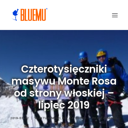
Czterotysięczniki
masywu Monte Rosa
od strony włoskiej –
lipiec 2019
2019-07-22
|
W
AKTUALNOŚCI
,
BEZ KATEGORII
|
PRZEZ
ADMINKA