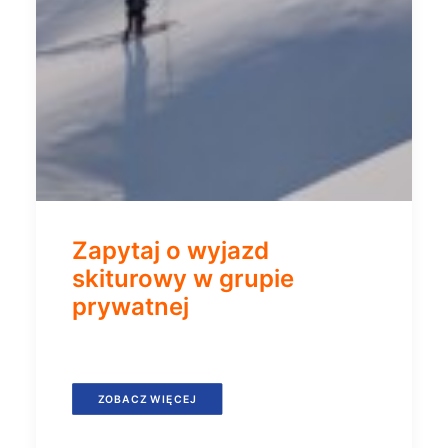
Zapytaj o wyjazd
skiturowy w grupie
prywatnej
ZOBACZ WIĘCEJ