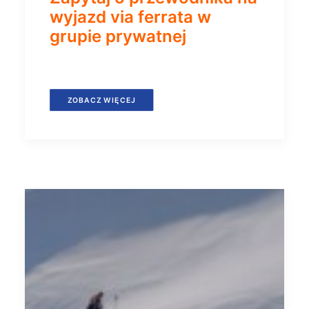
wyjazd via ferrata w
grupie prywatnej
ZOBACZ WIĘCEJ