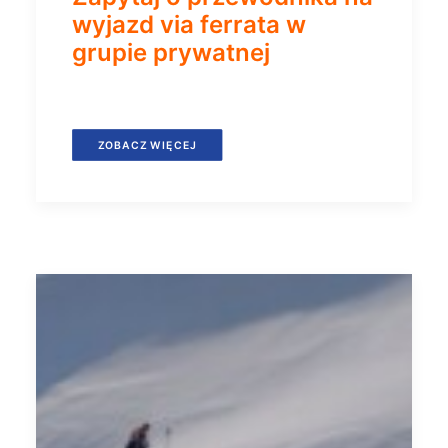
wyjazd via ferrata w
grupie prywatnej
ZOBACZ WIĘCEJ