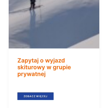
Zapytaj o wyjazd
skiturowy w grupie
prywatnej
ZOBACZ WIĘCEJ