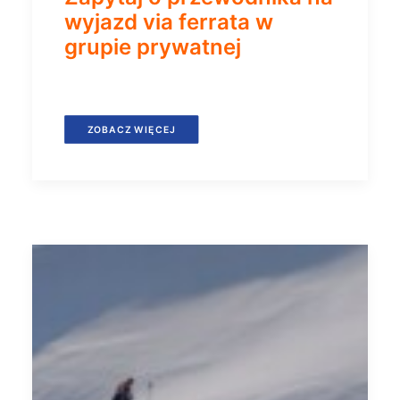
wyjazd via ferrata w
grupie prywatnej
ZOBACZ WIĘCEJ