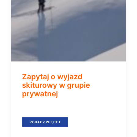
Zapytaj o wyjazd
skiturowy w grupie
prywatnej
ZOBACZ WIĘCEJ