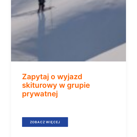
Zapytaj o wyjazd
skiturowy w grupie
prywatnej
ZOBACZ WIĘCEJ