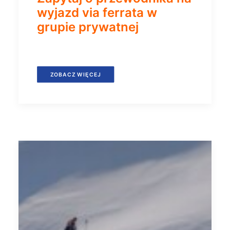
wyjazd via ferrata w
grupie prywatnej
ZOBACZ WIĘCEJ