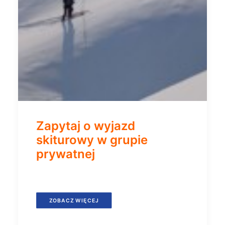
Zapytaj o wyjazd
skiturowy w grupie
prywatnej
ZOBACZ WIĘCEJ