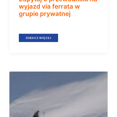
wyjazd via ferrata w
grupie prywatnej
ZOBACZ WIĘCEJ