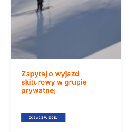
Zapytaj o wyjazd
skiturowy w grupie
prywatnej
ZOBACZ WIĘCEJ