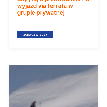
wyjazd via ferrata w
grupie prywatnej
ZOBACZ WIĘCEJ