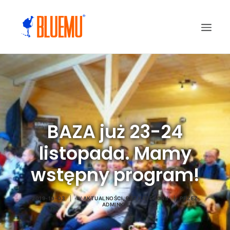
BAZA już 23-24
listopada. Mamy
wstępny program!
2019-10-03
|
W
AKTUALNOŚCI
,
BEZ KATEGORII
|
PRZEZ
ADMINKA