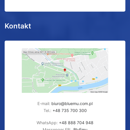
Kontakt
E-mail:
biuro@bluemu.com.pl
Tel.:
+48 735 700 300
WhatsApp:
+48 888 704 948
Messenger FB:
BluEmu