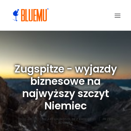
Zugspitze - wyjazdy
biznesowe na
najwyższy szczyt
Niemiec
2020-05-26
|
W
AKTUALNOŚCI
,
BEZ KATEGORII
|
PRZEZ
ADMINKA