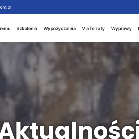
om.pl
uEmu
Szkolenia
Wypożyczalnia
Via ferraty
Wyprawy
Aktualnośc