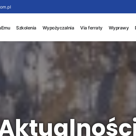
om.pl
uEmu
Szkolenia
Wypożyczalnia
Via ferraty
Wyprawy
Aktualnośc