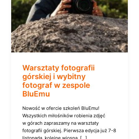
Warsztaty fotografii
górskiej i wybitny
fotograf w zespole
BluEmu
Nowość w ofercie szkoleń BluEmu!
Wszystkich miłośników robienia zdjęć
w górach zapraszamy na warsztaty
fotografii górskiej. Pierwsza edycja już 7-8
listopada, kolejne wiosną, […]