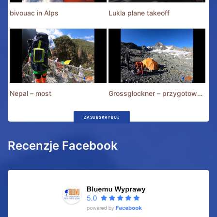
bivouac in Alps
Lukla plane takeoff
Nepal – most
Grossglockner – przygotowania
ZASUBSKRYBUJ
Recenzje Facebook