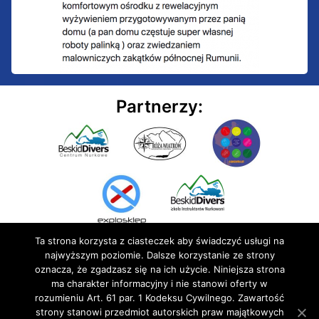
Partnerzy:
Ta strona korzysta z ciasteczek aby świadczyć usługi na
najwyższym poziomie. Dalsze korzystanie ze strony
oznacza, że zgadzasz się na ich użycie. Niniejsza strona
ma charakter informacyjny i nie stanowi oferty w
rozumieniu Art. 61 par. 1 Kodeksu Cywilnego. Zawartość
© 2020 BluEmu sp. z o.o. Wszelkie prawa zastrzeżone
strony stanowi przedmiot autorskich praw majątkowych