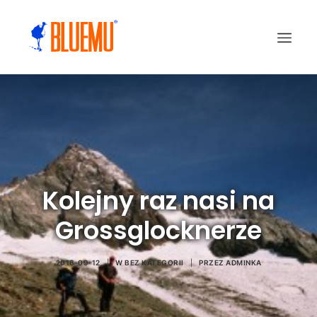
Kolejny raz nasi na
Grossglocknerze
2016-09-12
|
W
BEZ KATEGORII
|
PRZEZ
ADMINKA