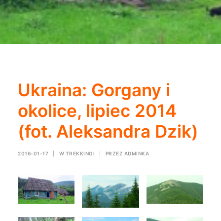
Ukraina: Gorgany i
okolice, lipiec 2014
(fot. Aleksandra Dzik)
2016-01-17
|
W
TREKKINGI
|
PRZEZ
ADMINKA