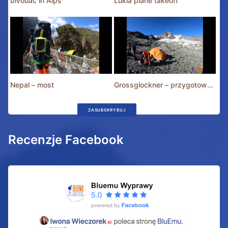
bivouac in Alps
Lukla plane takeoff
Nepal – most
Grossglockner – przygotowania
ZASUBSKRYBUJ
Recenzje Facebook