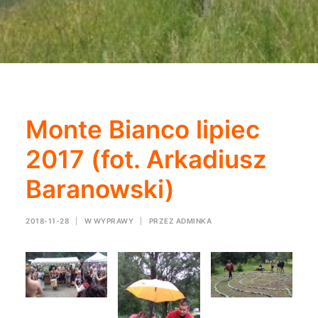
Monte Bianco lipiec
2017 (fot. Arkadiusz
Baranowski)
2018-11-28
|
W
WYPRAWY
|
PRZEZ
ADMINKA