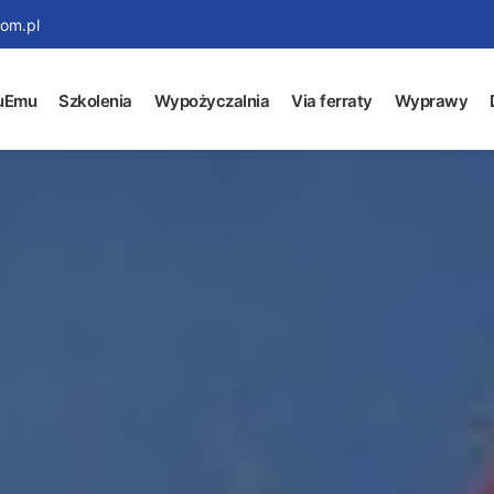
om.pl
uEmu
Szkolenia
Wypożyczalnia
Via ferraty
Wyprawy