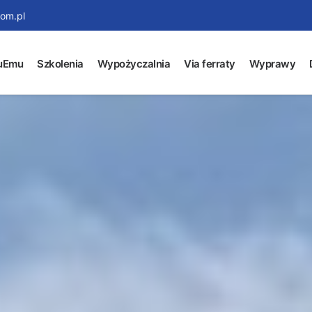
om.pl
uEmu
Szkolenia
Wypożyczalnia
Via ferraty
Wyprawy