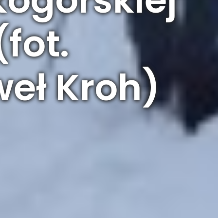
fot.
weł Kroh)